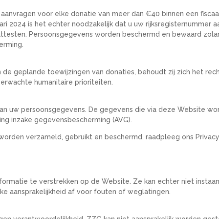
est aanvragen voor elke donatie van meer dan €40 binnen een fisca
ari 2024 is het echter noodzakelijk dat u uw rijksregisternummer a
e attesten. Persoonsgegevens worden beschermd en bewaard zolan
erming.
 de geplande toewijzingen van donaties, behoudt zij zich het r
erwachte humanitaire prioriteiten.
an uw persoonsgegevens. De gegevens die via deze Website wor
ng inzake gegevensbescherming (AVG).
orden verzameld, gebruikt en beschermd, raadpleeg ons Privacy
rmatie te verstrekken op de Website. Ze kan echter niet instaan v
ke aansprakelijkheid af voor fouten of weglatingen.
en verantwoordelijkheid. ZZG kan niet aansprakelijk worden geste