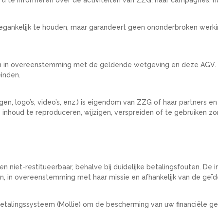
egankelijk te houden, maar garandeert geen ononderbroken werk
ken in overeenstemming met de geldende wetgeving en deze AGV. 
einden.
ngen, logo’s, video’s, enz.) is eigendom van ZZG of haar partners
 inhoud te reproduceren, wijzigen, verspreiden of te gebruiken z
lig en niet-restitueerbaar, behalve bij duidelijke betalingsfoute
 in overeenstemming met haar missie en afhankelijk van de geïden
betalingssysteem (Mollie) om de bescherming van uw financiële g