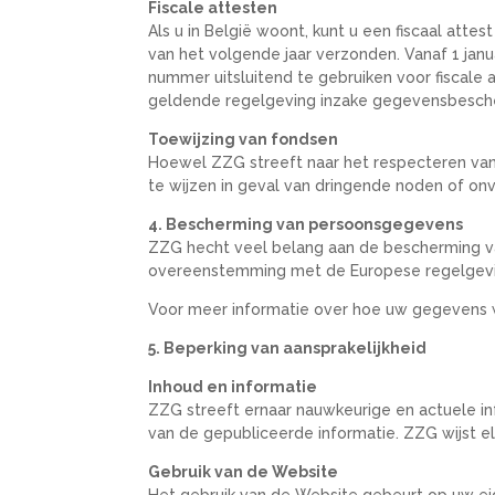
Fiscale attesten
Als u in België woont, kunt u een fiscaal att
van het volgende jaar verzonden. Vanaf 1 janu
nummer uitsluitend te gebruiken voor fiscal
geldende regelgeving inzake gegevensbesch
Toewijzing van fondsen
Hoewel ZZG streeft naar het respecteren van
te wijzen in geval van dringende noden of onv
4. Bescherming van persoonsgegevens
ZZG hecht veel belang aan de bescherming v
overeenstemming met de Europese regelgevi
Voor meer informatie over hoe uw gegevens w
5. Beperking van aansprakelijkheid
Inhoud en informatie
ZZG streeft ernaar nauwkeurige en actuele info
van de gepubliceerde informatie. ZZG wijst el
Gebruik van de Website
Het gebruik van de Website gebeurt op uw eig