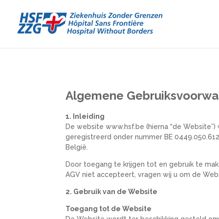
Algemene Gebruiksvoorwa
1. Inleiding
De website
www
.hsf
.be
(hierna “de Website”)
geregistreerd onder nummer BE 0449.050.612.
België.
Door toegang te krijgen tot en gebruik te m
AGV niet accepteert, vragen wij u om de Webs
2. Gebruik van de Website
Toegang tot de Website
De Website wordt ter beschikking gesteld om 