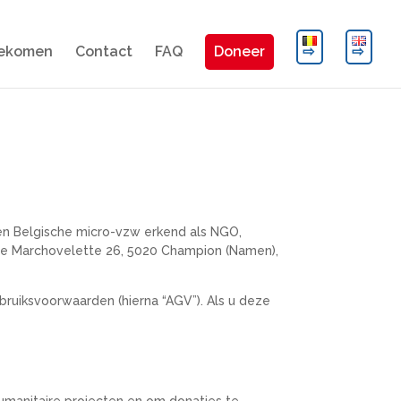
bekomen
Contact
FAQ
Doneer
en Belgische micro-vzw erkend als NGO,
de Marchovelette 26, 5020 Champion (Namen),
ruiksvoorwaarden (hierna “AGV”). Als u deze
umanitaire projecten en om donaties te