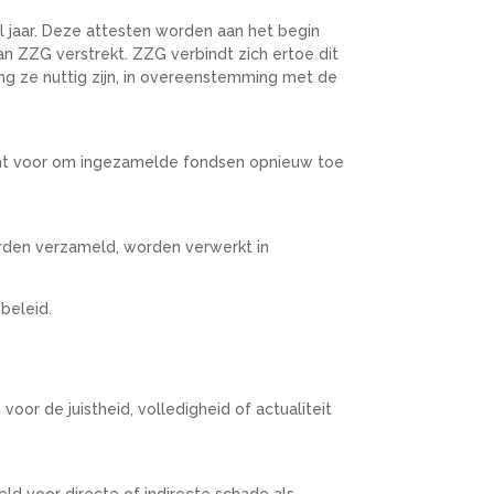
al jaar. Deze attesten worden aan het begin
an ZZG verstrekt. ZZG verbindt zich ertoe dit
g ze nuttig zijn, in overeenstemming met de
echt voor om ingezamelde fondsen opnieuw toe
den verzameld, worden verwerkt in
beleid.
oor de juistheid, volledigheid of actualiteit
ld voor directe of indirecte schade als