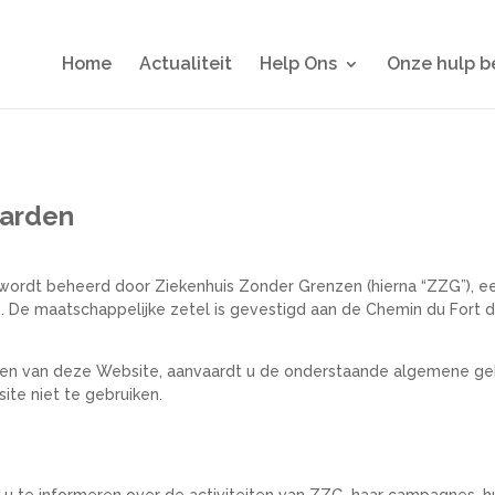
Home
Actualiteit
Help Ons
Onze hulp 
arden
 wordt beheerd door Ziekenhuis Zonder Grenzen (hierna “ZZG”), e
 De maatschappelijke zetel is gevestigd aan de Chemin du Fort 
aken van deze Website, aanvaardt u de onderstaande algemene geb
ite niet te gebruiken.
u te informeren over de activiteiten van ZZG, haar campagnes, h