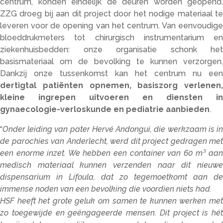
centrum, konden eindelijk de deuren worden geopend.
ZZG droeg bij aan dit project door het nodige materiaal te
leveren voor de opening van het centrum. Van eenvoudige
bloeddrukmeters tot chirurgisch instrumentarium en
ziekenhuisbedden: onze organisatie schonk het
basismateriaal om de bevolking te kunnen verzorgen.
Dankzij onze tussenkomst kan het centrum nu een
dertigtal patiënten opnemen, basiszorg verlenen,
kleine ingrepen uitvoeren en diensten in
gynaecologie-verloskunde en pediatrie aanbieden
.
“
Onder leiding van pater Hervé Andongui, die werkzaam is in
de parochies van Anderlecht, werd dit project gedragen met
een enorme inzet. We hebben een container van 60 m³ aan
medisch materiaal kunnen verzenden naar dit nieuwe
dispensarium in Lifoula, dat zo tegemoetkomt aan de
immense noden van een bevolking die voordien niets had.
HSF heeft het grote geluk om samen te kunnen werken met
zo toegewijde en geëngageerde mensen. Dit project is hét