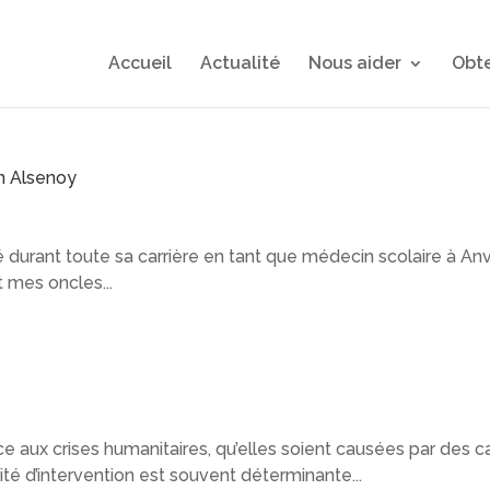
Accueil
Actualité
Nous aider
Obte
n Alsenoy
urant toute sa carrière en tant que médecin scolaire à Anvers
t mes oncles...
e aux crises humanitaires, qu’elles soient causées par des ca
ité d’intervention est souvent déterminante...