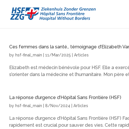
Ces femmes dans la santé… témoignage d’Elizabeth Va
by
hsf-final_main
|
11/Mar/2025
|
Articles
Elizabeth est médecin bénévole pour HSF. Elle a exercé d
s’orienter dans la médecine et l’humanitaire. Mon père e
La réponse d’urgence d’Hôpital Sans Frontière (HSF)
by
hsf-final_main
|
8/Nov/2024
|
Articles
La réponse d’urgence d’Hôpital Sans Frontière (HSF) Fac
rapidement est crucial pour sauver des vies. Cette rapid