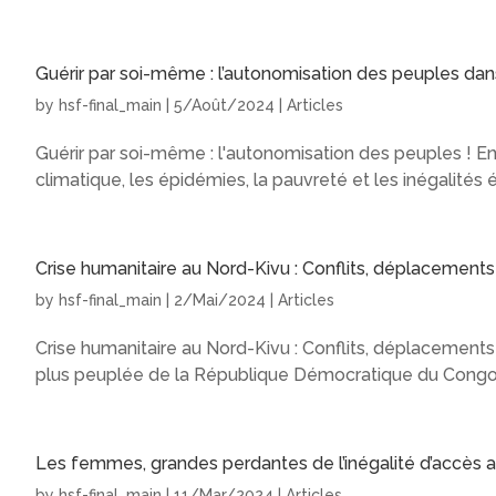
Guérir par soi-même : l’autonomisation des peuples dans
by
hsf-final_main
|
5/Août/2024
|
Articles
Guérir par soi-même : l'autonomisation des peuples ! 
climatique, les épidémies, la pauvreté et les inégalité
Crise humanitaire au Nord-Kivu : Conflits, déplacements
by
hsf-final_main
|
2/Mai/2024
|
Articles
Crise humanitaire au Nord-Kivu : Conflits, déplacements 
plus peuplée de la République Démocratique du Congo, 
Les femmes, grandes perdantes de l’inégalité d’accès a
by
hsf-final_main
|
11/Mar/2024
|
Articles